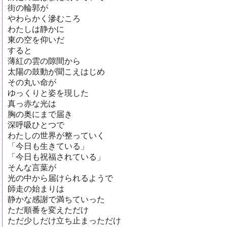
街の輪郭が
やわらかく滲むころ
わたしは静かに
東の空を仰いだ
すると
薄紅の雲の隙間から
太陽の鼓動が聞こえはじめ
その丸い命が
ゆっくりと姿を現した
真っ赤な光は
胸の奥にまで届き
深呼吸ひとつで
わたしの世界が整っていく
「今日も生きている」
「今日も祝福されている」
そんな言葉が
光の中から届けられるようで
師走の始まりは
静かな感謝で満ちていった
ただ順番を変えただけ
ただ少しだけ立ち止まっただけ