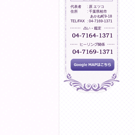
代表者
: 原 エツコ
住所
: 千葉県柏市
あかね町9-18
TEL/FAX
: 04-7169-1371