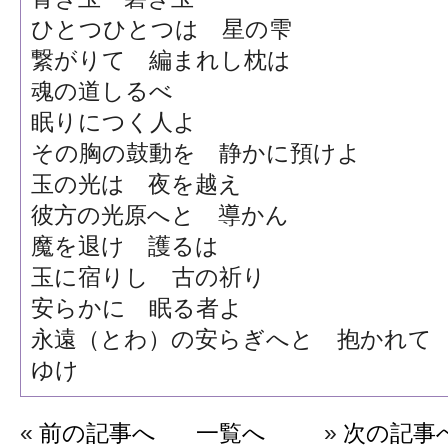
ひとつひとつは 星の雫
繋がりて 編まれし枕は
魂の道しるべ
眠りにつく人よ
その胸の鼓動を 静かに預けよ
玉の光は 夜を越え
彼方の光原へと 導かん
魔を退け 護るは
玉に宿りし 古の祈り
安らかに 眠る者よ
永遠（とわ）の安らぎへと 抱かれて
ゆけ
«
前の記事へ
一覧へ
»
次の記事