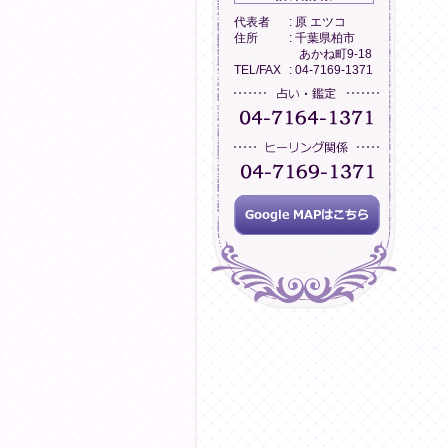
代表者
: 原 エツコ
住所
: 千葉県柏市
あかね町9-18
TEL/FAX
: 04-7169-1371