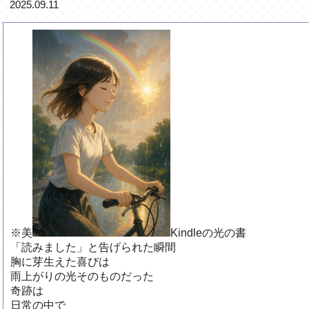
2025.09.11
※美
Kindleの光の書
「読みました」と告げられた瞬間
胸に芽生えた喜びは
雨上がりの光そのものだった
奇跡は
日常の中で