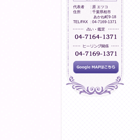
代表者
: 原 エツコ
住所
: 千葉県柏市
あかね町9-18
TEL/FAX
: 04-7169-1371