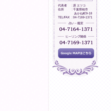
代表者
: 原 エツコ
住所
: 千葉県柏市
あかね町9-18
TEL/FAX
: 04-7169-1371