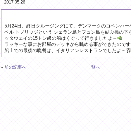
2017.05.26
5月24日、終日クルージングにて、デンマークのコペンハ
ベル トブリッジという シェラン島とフュン島を結ぶ橋の下
ッタウェイの15トン級の船はくぐって行きましたよ～
ラッキーな事にお部屋のデッキから眺める事ができたのです
船上での最後の晩餐は、イタリアンレストランでしたよ～
前の記事へ
一覧へ
«