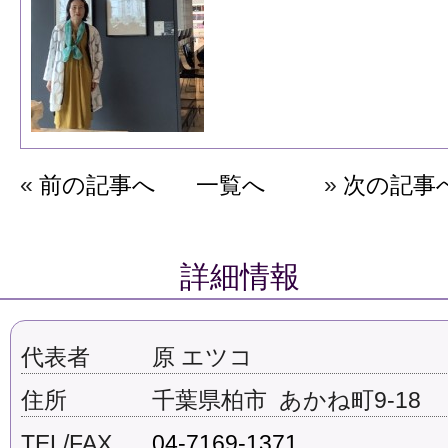
«
前の記事へ
一覧へ
»
次の記事
詳細情報
代表者
原 エツコ
住所
千葉県柏市 あかね町9-18
TEL/FAX
04-7169-1371