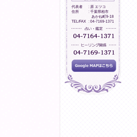
代表者
: 原 エツコ
住所
: 千葉県柏市
あかね町9-18
TEL/FAX
: 04-7169-1371