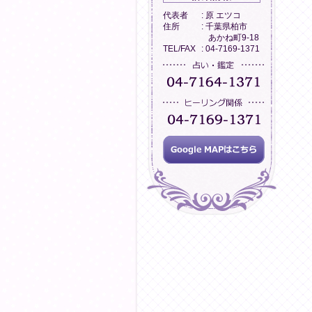
代表者
: 原 エツコ
住所
: 千葉県柏市
あかね町9-18
TEL/FAX
: 04-7169-1371