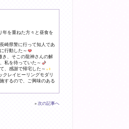
り年を重ねた方々と昼食を
長崎県警に行って知人であ
に行動した～
撒き、そこの龍神さんの解
、私を待っていた～
て、感謝で帰宅した～
ィックレイヒーリングモダリ
施するので、ご興味のある
次の記事へ
»