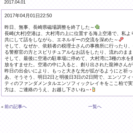
2017.04.01
2017年04月01日22:50
昨日、無事、長崎県磁場調整を終了した～
長崎(大村)空港は、大村湾の上に位置する海上空港で、私よ
共にして話をしながら、エネルギーの交流を深めた～
そして、なぜか、依頼者の税理士さんの事務所に行ったり、
る警察官の方とスピリチュアルなお話をしたり、流れのまま
そして、最後に空港の駐車場に停めて、大村湾に3種の水を
放をすませた。空港の中に入ると、創り出された龍神さんが
昨日の出会いにより、もっと大きな光が拡がるようにと祈っ
あ、そうそう、明日2日と明後日3日の2日間で、エンソフ
ティのファンダメンタルエンソフィックレイキをここ柏で実
方は、ご連絡のうえ、お越し下さいね～
前の記事へ
一覧へ
«