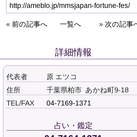
http://
ameblo.
jp/mmsj
apan-fo
rtune-f
es/
«
前の記事へ
一覧へ
»
次の記事
詳細情報
代表者
原 エツコ
住所
千葉県柏市 あかね町9-18
TEL/FAX
04-7169-1371
占い・鑑定