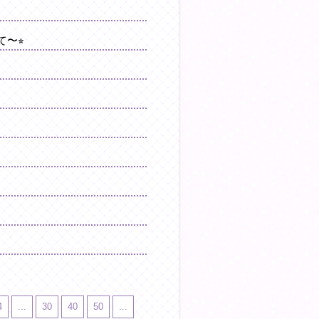
〜⭐︎
4
...
30
40
50
...