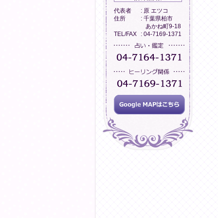
代表者
: 原 エツコ
住所
: 千葉県柏市
あかね町9-18
TEL/FAX
: 04-7169-1371