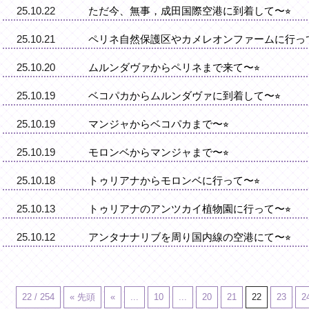
25.10.22
ただ今、無事，成田国際空港に到着して〜⭐︎
25.10.21
ペリネ自然保護区やカメレオンファームに行って
25.10.20
ムルンダヴァからペリネまで来て〜⭐︎
25.10.19
ベコパカからムルンダヴァに到着して〜⭐︎
25.10.19
マンジャからベコパカまで〜⭐︎
25.10.19
モロンベからマンジャまで〜⭐︎
25.10.18
トゥリアナからモロンベに行って〜⭐︎
25.10.13
トゥリアナのアンツカイ植物園に行って〜⭐︎
25.10.12
アンタナナリブを周り国内線の空港にて〜⭐︎
22 / 254
« 先頭
«
...
10
...
20
21
22
23
2