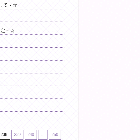
して～☆
予定～☆
238
239
240
...
250