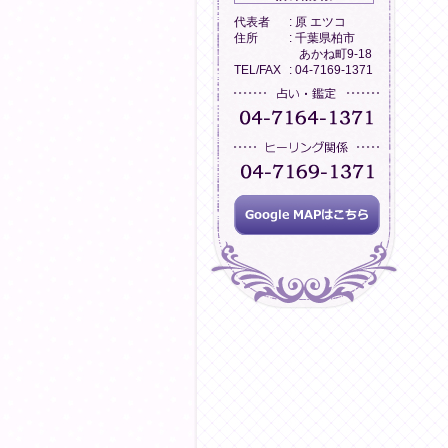
代表者
: 原 エツコ
住所
: 千葉県柏市
あかね町9-18
TEL/FAX
: 04-7169-1371