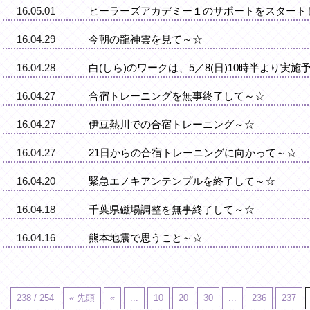
16.05.01
ヒーラーズアカデミー１のサポートをスタート
16.04.29
今朝の龍神雲を見て～☆
16.04.28
白(しら)のワークは、5／8(日)10時半より実施
16.04.27
合宿トレーニングを無事終了して～☆
16.04.27
伊豆熱川での合宿トレーニング～☆
16.04.27
21日からの合宿トレーニングに向かって～☆
16.04.20
緊急エノキアンテンプルを終了して～☆
16.04.18
千葉県磁場調整を無事終了して～☆
16.04.16
熊本地震で思うこと～☆
238 / 254
« 先頭
«
...
10
20
30
...
236
237