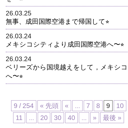
26.03.25
無事、成田国際空港まで帰国して⭐︎
26.03.24
メキシコシティより成田国際空港へ〜⭐︎
26.03.24
ベリーズから国境越えをして，メキシコ
へ〜⭐︎
9 / 254
« 先頭
«
...
7
8
9
10
11
...
20
30
40
...
»
最後 »