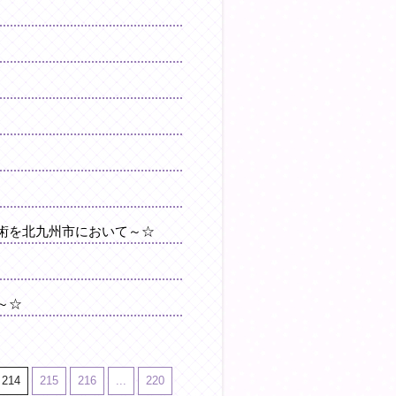
術を北九州市において～☆
～☆
214
215
216
...
220