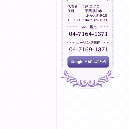
代表者
: 原 エツコ
住所
: 千葉県柏市
あかね町9-18
TEL/FAX
: 04-7169-1371