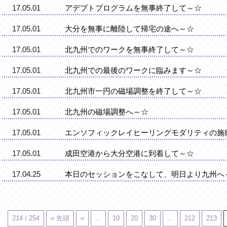
17.05.01
アデプトプログラムを無事終了して～☆
17.05.01
大分を無事に離陸して帰宅の途へ～☆
17.05.01
北九州でのワークを無事終了して～☆
17.05.01
北九州での最後のワークに臨みます～☆
17.05.01
北九州市一円の磁場調整を終了して～☆
17.05.01
北九州の磁場調整へ～☆
17.05.01
エンソフィックレイヒーリングモダリティの施
17.05.01
成田空港から大分空港に到着して～☆
17.04.25
本日のセッションをこなして、明日より九州へ
214 / 254
« 先頭
«
...
10
20
30
...
212
213