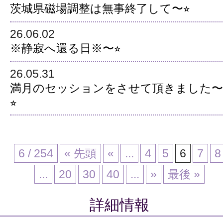
茨城県磁場調整は無事終了して〜⭐︎
26.06.02
※静寂へ還る日※〜⭐︎
26.05.31
満月のセッションをさせて頂きました〜
⭐︎
6 / 254
« 先頭
«
...
4
5
6
7
8
...
20
30
40
...
»
最後 »
詳細情報